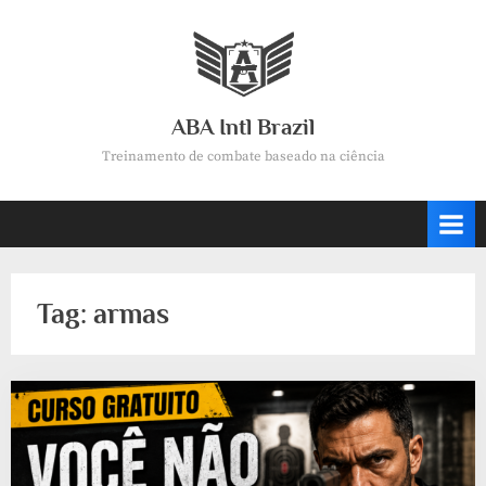
Skip
to
content
ABA Intl Brazil
Treinamento de combate baseado na ciência
Tag:
armas