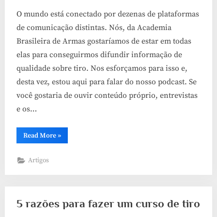
O mundo está conectado por dezenas de plataformas
de comunicação distintas. Nós, da Academia
Brasileira de Armas gostaríamos de estar em todas
elas para conseguirmos difundir informação de
qualidade sobre tiro. Nos esforçamos para isso e,
desta vez, estou aqui para falar do nosso podcast. Se
você gostaria de ouvir conteúdo próprio, entrevistas
e os…
“Você
Read More
»
sabia
que
a
Artigos
Academia
Brasileira
de
Armas
tem
um
5 razões para fazer um curso de tiro
podcast?”