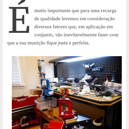
É
mais
comuns
muito importante que para uma recarga
na
de qualidade levemos em consideração
recarga
diversos fatores que, em aplicação em
de
munição
conjunto, vão inevitavelmente fazer com
que a sua munição fique justa e perfeita.