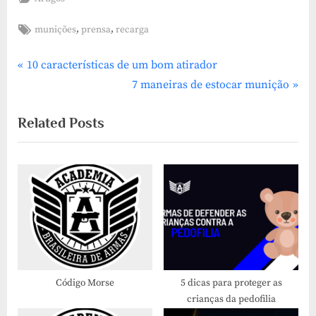
Tags:
,
,
munições
prensa
recarga
P
Navegação
10 características de um bom atirador
r
N
7 maneiras de estocar munição
de
e
e
Related Posts
v
x
Post
i
t
o
P
u
o
s
s
P
t
o
:
s
t
Código Morse
5 dicas para proteger as
crianças da pedofilia
: