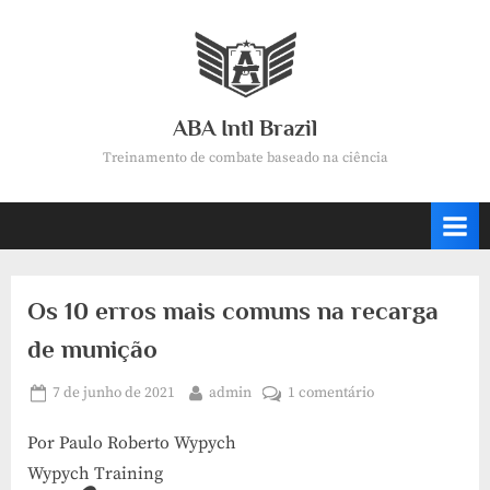
Skip
to
content
ABA Intl Brazil
Treinamento de combate baseado na ciência
Os 10 erros mais comuns na recarga
de munição
Posted
By
em
7 de junho de 2021
admin
1 comentário
on
Os
Por Paulo Roberto Wypych
10
erros
Wypych Training