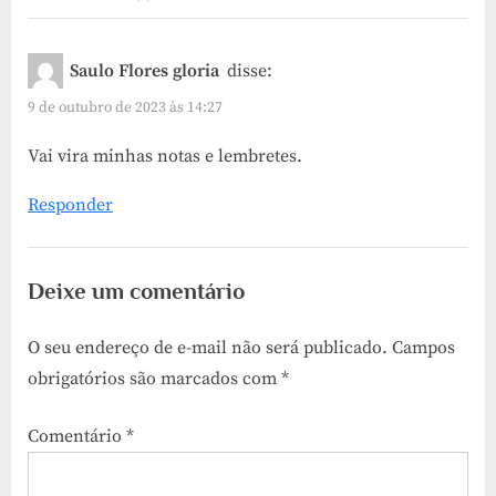
“Os
10
Saulo Flores gloria
disse:
erros
9 de outubro de 2023 às 14:27
mais
Vai vira minhas notas e lembretes.
comuns
na
Responder
recarga
de
Deixe um comentário
munição”
O seu endereço de e-mail não será publicado.
Campos
obrigatórios são marcados com
*
Comentário
*