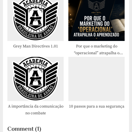
Grey Man Directives 1.01
Por que o marketing do
“operacional” atrapalha o
aprendizado
A importância da comunicação
10 passos para a sua segurança
no combate
on
Comment
(1)