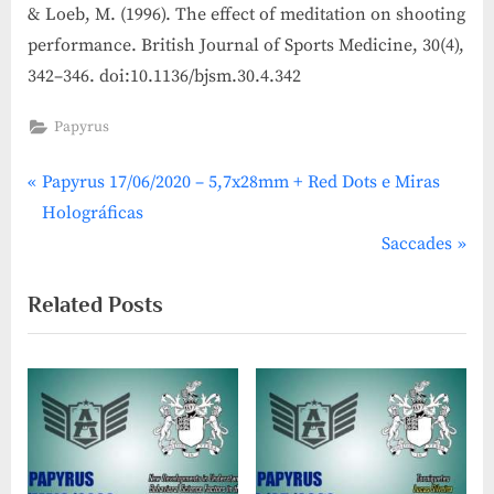
& Loeb, M. (1996). The effect of meditation on shooting
performance. British Journal of Sports Medicine, 30(4),
342–346. doi:10.1136/bjsm.30.4.342
Papyrus
P
Navegação
Papyrus 17/06/2020 – 5,7x28mm + Red Dots e Miras
r
Holográficas
de
e
N
Saccades
v
e
Post
Related Posts
i
x
o
t
u
P
s
o
P
s
o
t
s
: