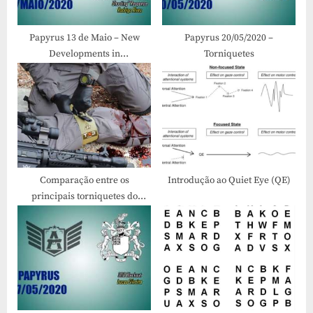
t
:
Papyrus 13 de Maio – New
Papyrus 20/05/2020 –
Developments in
Torniquetes
Understanding the Behavioral
Science Factors in the “Stop
Shooting” Response
Comparação entre os
Introdução ao Quiet Eye (QE)
principais torniquetes do
mercado