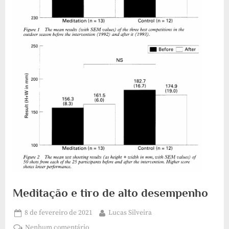
Meditação e tiro de alto desempenho
Posted
By
8 de fevereiro de 2021
Lucas Silveira
on
em
Nenhum comentário