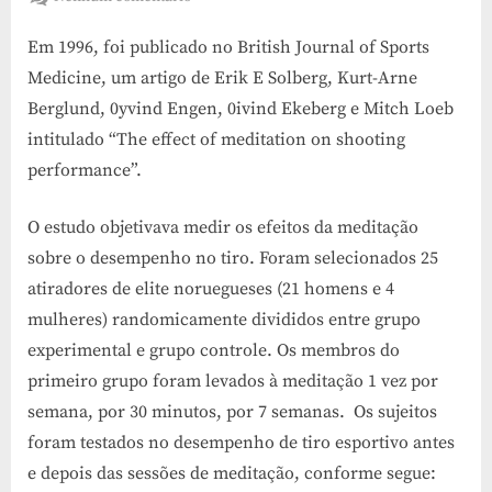
Meditação
Em 1996, foi publicado no British Journal of Sports
e
tiro
Medicine, um artigo de Erik E Solberg, Kurt-Arne
de
Berglund, 0yvind Engen, 0ivind Ekeberg e Mitch Loeb
alto
intitulado “The effect of meditation on shooting
desempenho
performance”.
O estudo objetivava medir os efeitos da meditação
sobre o desempenho no tiro. Foram selecionados 25
atiradores de elite noruegueses (21 homens e 4
mulheres) randomicamente divididos entre grupo
experimental e grupo controle. Os membros do
primeiro grupo foram levados à meditação 1 vez por
semana, por 30 minutos, por 7 semanas. Os sujeitos
foram testados no desempenho de tiro esportivo antes
e depois das sessões de meditação, conforme segue: